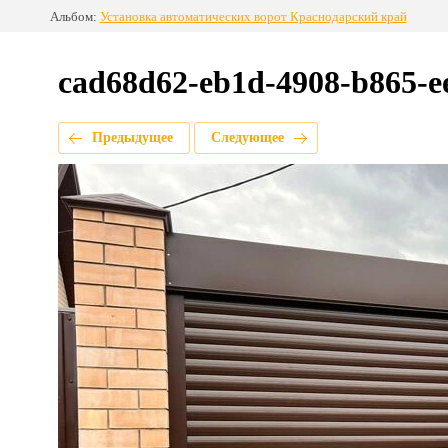
Альбом:
Установка автоматических ворот Краснодарский край
cad68d62-eb1d-4908-b865-e
Предыдущее
Следующее