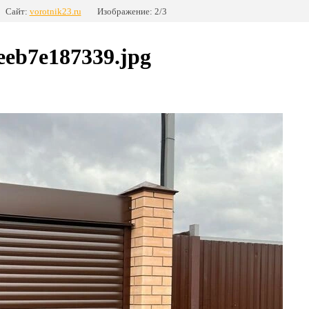
Сайт:
vorotnik23.ru
Изображение: 2/3
eeb7e187339.jpg