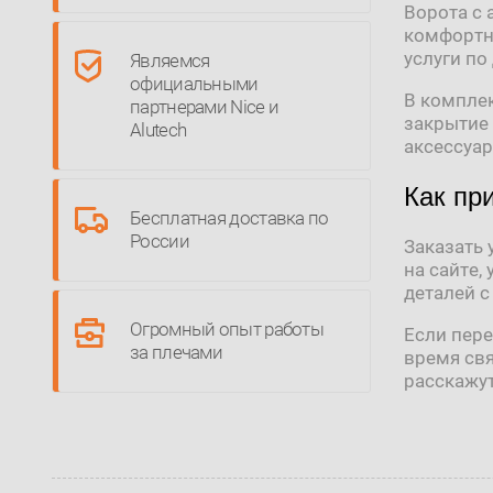
Ворота с
комфортн
услуги по
Являемся
официальными
В комплек
партнерами Nice и
закрытие 
Alutech
аксессуар
Как пр
Бесплатная доставка по
России
Заказать 
на сайте,
деталей с
Огромный опыт работы
Если пере
за плечами
время свя
расскажут