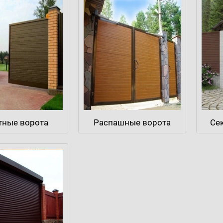
тные ворота
Распашные ворота
Се