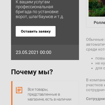
К вашим услугам
профессиональная
бригада по установке:
ворот, шлагбаумов и т.д.
Ролле
Оставить заявку
Обычные 
автомати
среди ко
23.05.2021 00:00
повы
не н
для 
Почему мы?
В компани
участков 
Все товары,
сотрудни
представленные в
Сотруднич
магазине, есть в наличии